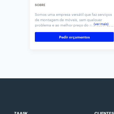
SOBRE
Somos uma empresa versátil que faz serviços
de montagem de móveis, sem qualquer
problema e ao melhor preço do mercado. Está
farto de montar os novos móveis da casa?
Não se preocupe mais com isso, fale com os
Pedir orçamentos
nossos profissionais!
ZAASK
CLIENTES