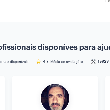
ne
ofissionais disponíves para aju
ionais disponíveis
Média de avaliações
4.7
15923