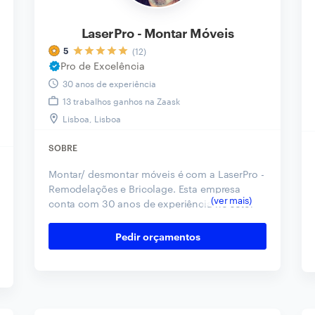
LaserPro - Montar Móveis
(12)
5
Pro de Excelência
30 anos de experiência
13 trabalhos ganhos na Zaask
Lisboa, Lisboa
SOBRE
Montar/ desmontar móveis é com a LaserPro -
Remodelações e Bricolage. Esta empresa
conta com 30 anos de experiência no setor
de remodelações, consultoria e projetos.
Contacte para a montagem de móveis de
Pedir orçamentos
cozinha e eletrodomésticos. Peça o seu
orçamento!