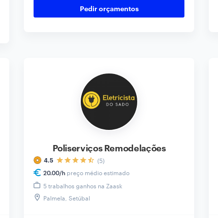
inspeções prediais com relatórios
Pedir orçamentos
fotográficos completos. Contacte para
descobrir mais.
Poliserviços Remodelações
(5)
4.5
preço médio estimado
20.00
/h
5 trabalhos ganhos na Zaask
Palmela, Setúbal