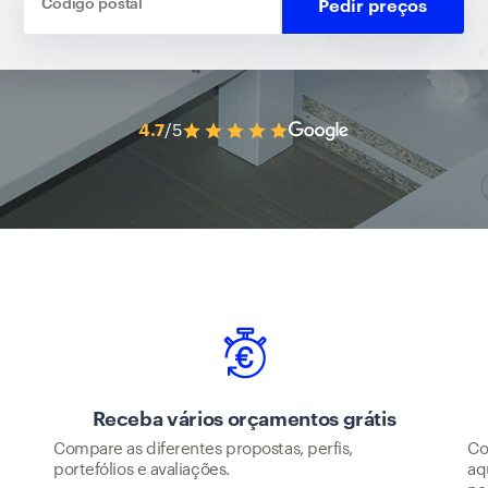
Pedir preços
4.7
/5
o
Receba vários orçamentos grátis
Compare as diferentes propostas, perfis,
Co
portefólios e avaliações.
aq