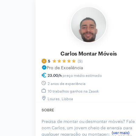
Carlos Montar Móveis
(9)
5
Pro de Excelência
preço médio estimado
23.00
/h
2 anos de experiência
10 trabalhos ganhos na Zaask
Loures, Lisboa
SOBRE
Precisa de montar ou desmontar móveis? Fale
com Carlos, um jovem cheio de energia para
qualquer reparação ou montagem no seu lar,