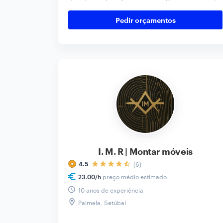
escritório ou espaço empresarial. Encontre
aqui ajuda entusiasta aos melhores preços.
Pedir orçamentos
Contacte hoje e orçamente!
I. M. R | Montar móveis
(6)
4.5
preço médio estimado
23.00
/h
10 anos de experiência
Palmela, Setúbal