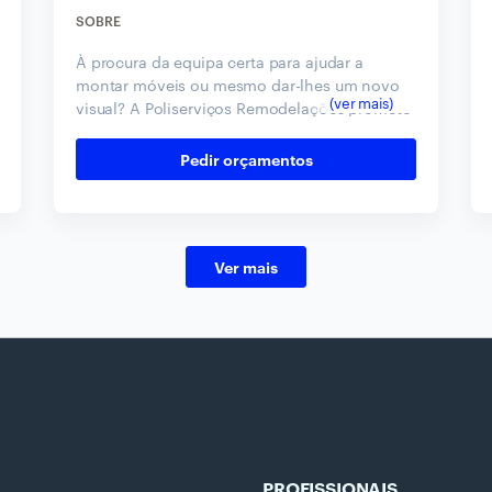
SOBRE
À procura da equipa certa para ajudar a
montar móveis ou mesmo dar-lhes um novo
visual? A Poliserviços Remodelações promete
concretizar a sua visão através de serviços
polivalentes que vão da pintura ao pladur,
Pedir orçamentos
passando até pelas limpezas.
Ver mais
PROFISSIONAIS