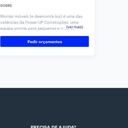
SOBRE
Montar móveis (e desmontá-los) é uma das
valências da Power-UP Construções, uma
equipa pronta para pequenas e médias
remodelações e ainda para reparações em
casas e edifícios comerciais. Para ajuda da
Pedir orçamentos
climatização à canalização, contacte!
PRECISA DE AJUDA?