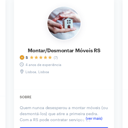
Montar/Desmontar Móveis RS
(7)
5
4 anos de experiência
Lisboa, Lisboa
SOBRE
Quem nunca desesperou a montar móveis (ou
desmontá-los) que atire a primeira pedra.
Com a RS pode contratar serviços de
engenharia civil, de bricolage ou até de