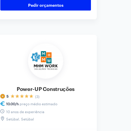
de bricolage ou outras obras? Contacte para
Pedir orçamentos
saber mais sobre as suas valências!
Power-UP Construções
(3)
5
preço médio estimado
10.00
/h
10 anos de experiência
Setúbal, Setúbal