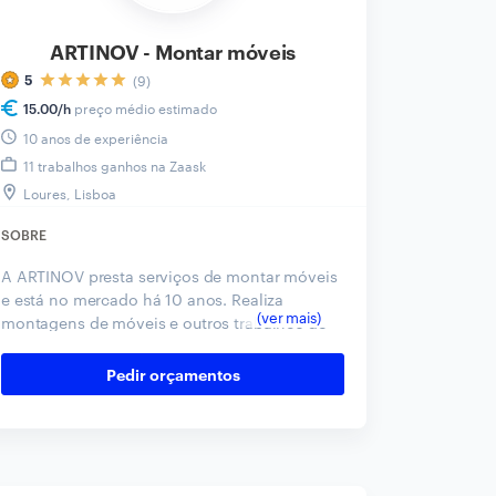
ARTINOV - Montar móveis
(9)
5
preço médio estimado
15.00
/h
10 anos de experiência
11 trabalhos ganhos na Zaask
Loures, Lisboa
SOBRE
A ARTINOV presta serviços de montar móveis
e está no mercado há 10 anos. Realiza
montagens de móveis e outros trabalhos de
remodelações e reparações nos distritos de
Setúbal e Lisboa. Muito atentos a todos os
Pedir orçamentos
pormenores, pontuais e profissionais.