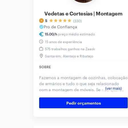
Vedetas e Cortesias | Montagem
(330)
5
Pro de Confiança
preço médio estimado
15.00
/h
15 anos de experiência
575 trabalhos ganhos na Zaask
Santarém, Alentejo e Ribatejo
SOBRE
Fazemos a montagem de cozinhas, colocação
de armários e tudo o que seja relacionado
com a montagem de móveis. Se não quer se
dar ao trabalho de montar o seu novo móvel,
saiba que pode contar com a nossa equipa de
Pedir orçamentos
profissionais. Entre em contato!